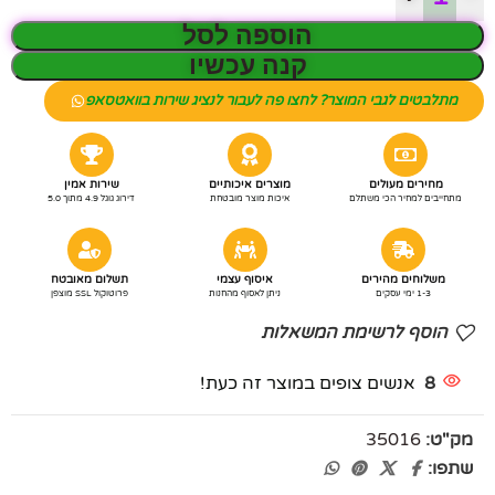
הוספה לסל
קנה עכשיו
מתלבטים לגבי המוצר? לחצו פה לעבור לנציג שירות בוואטסאפ
מחירים מעולים
מוצרים איכותיים
שירות אמין
מתחייבים למחיר הכי משתלם
איכות מוצר מובטחת
דירוג גוגל 4.9 מתוך 5.0
משלוחים מהירים
איסוף עצמי
תשלום מאובטח
1-3 ימי עסקים
ניתן לאסוף מהחנות
פרוטוקול SSL מוצפן
הוסף לרשימת המשאלות
8
אנשים צופים במוצר זה כעת!
מק"ט:
35016
שתפו: