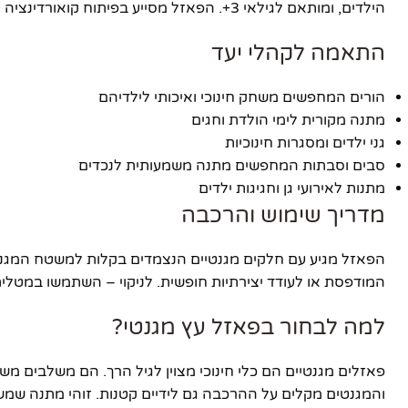
הילדים, ומותאם לגילאי 3+. הפאזל מסייע בפיתוח קואורדינציה עין-יד, זיהוי צורות וצבעים, וחשיבה יצירתית.
אינסטגרם
התאמה לקהלי יעד
יוטיוב
הורים המחפשים משחק חינוכי ואיכותי לילדיהם
מתנה מקורית לימי הולדת וחגים
גני ילדים ומסגרות חינוכיות
סבים וסבתות המחפשים מתנה משמעותית לנכדים
מתנות לאירועי גן וחגיגות ילדים
מדריך שימוש והרכבה
הפאזל מגיע עם חלקים מגנטיים הנצמדים בקלות למשטח המגנטי
המודפסת או לעודד יצירתיות חופשית. לניקוי – השתמשו במטלית
למה לבחור בפאזל עץ מגנטי?
פאזלים מגנטיים הם כלי חינוכי מצוין לגיל הרך. הם משלבים משחק
והמגנטים מקלים על ההרכבה גם לידיים קטנות. זוהי מתנה שמש