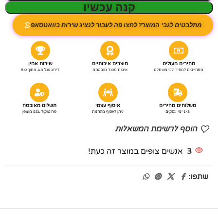
קנה עכשיו
מתלבטים לגבי המוצר? לחצו פה לעבור לנציג שירות בוואטסאפ
מחירים מעולים
מוצרים איכותיים
שירות אמין
מתחייבים למחיר הכי משתלם
איכות מוצר מובטחת
דירוג גוגל 4.9 מתוך 5.0
משלוחים מהירים
איסוף עצמי
תשלום מאובטח
1-3 ימי עסקים
ניתן לאסוף מהחנות
פרוטוקול SSL מוצפן
הוסף לרשימת המשאלות
3
אנשים צופים במוצר זה כעת!
שתפו: