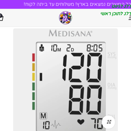
כל המוצרים נמצאים בארץ! משלוחים עד ביתה לקוח!
דלג לניווט
דלג לתוכן ראשי
0
לחץ להגדלה