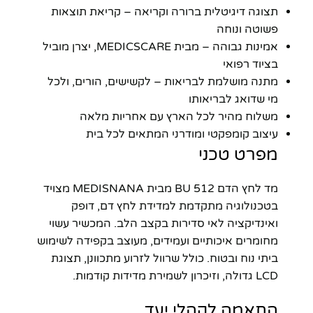
תצוגה דיגיטלית ברורה וקריאה – קריאת תוצאות
פשוטה ונוחה
אמינות גבוהה – מבית MEDICSCARE, יצרן מוביל
בציוד רפואי
מתנה מושלמת לבריאות – לקשישים, הורים, ולכל
מי שדואג לבריאותו
משלוח מהיר לכל הארץ עם אחריות מלאה
עיצוב קומפקטי ומודרני המתאים לכל בית
מפרט טכני
מד לחץ הדם BU 512 מבית MEDISNANA מצויד
בטכנולוגיה מתקדמת למדידת לחץ דם, דופק
ואינדיקציה לאי סדירות בקצב הלב. המכשיר עשוי
מחומרים איכותיים ועמידים, מעוצב בקפידה לשימוש
ביתי נוח ובטוח. כולל שרוול לזרוע מתכוונן, תצוגת
LCD גדולה, וזיכרון לשמירת מדידות קודמות.
התאמה לקהלי יעד