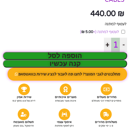
440.00
₪
לעטוף למתנה
לעטוף למתנה
(+
5.00
₪
)
+
-
הוספה לסל
קנה עכשיו
מתלבטים לגבי המוצר? לחצו פה לעבור לנציג שירות בוואטסאפ
מחירים מעולים
מוצרים איכותיים
שירות אמין
מתחייבים למחיר הכי משתלם
איכות מוצר מובטחת
דירוג גוגל 4.9 מתוך 5.0
משלוחים מהירים
איסוף עצמי
תשלום מאובטח
1-3 ימי עסקים
ניתן לאסוף מהחנות
פרוטוקול SSL מוצפן