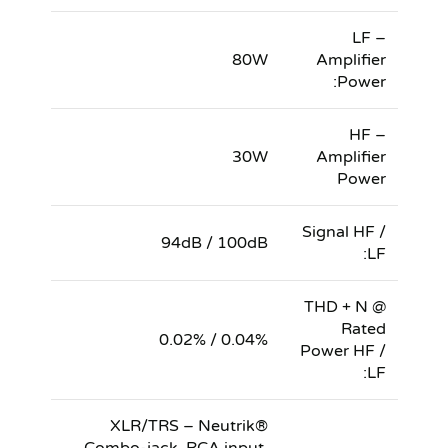
LF –
80W
Amplifier
Power:
HF –
30W
Amplifier
Power
Signal HF /
94dB / 100dB
LF:
THD + N @
Rated
0.04% / 0.02%
Power HF /
LF:
XLR/TRS – Neutrik®