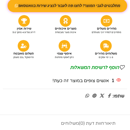
מתלבטים לגבי המוצר? לחצו פה לעבור לנציג שירות בוואטסאפ
מחירים מעולים
מוצרים איכותיים
שירות אמין
מתחייבים למחיר הכי משתלם
איכות מוצר מובטחת
דירוג גוגל 4.9 מתוך 5.0
משלוחים מהירים
איסוף עצמי
תשלום מאובטח
1-3 ימי עסקים
ניתן לאסוף מהחנות
פרוטוקול SSL מוצפן
הוסף לרשימת המשאלות
1
אנשים צופים במוצר זה כעת!
שתפו:
תיאור
חוות דעת (0)
משלוחים