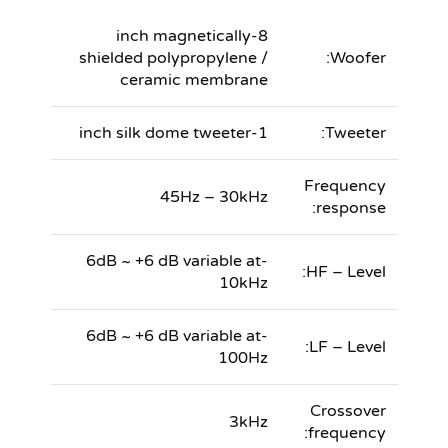
8-inch magnetically
shielded polypropylene /
Woofer:
ceramic membrane
1-inch silk dome tweeter
Tweeter:
Frequency
45Hz – 30kHz
response:
-6dB ~ +6 dB variable at
HF – Level:
10kHz
-6dB ~ +6 dB variable at
LF – Level:
100Hz
Crossover
3kHz
frequency: