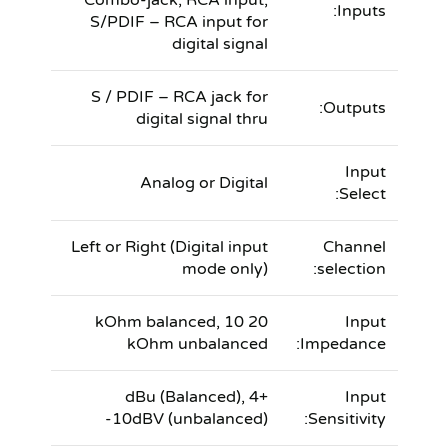
Combo-jack, RCA input,
Inputs:
S/PDIF – RCA input for
digital signal
S / PDIF – RCA jack for
Outputs:
digital signal thru
Input
Analog or Digital
Select:
Left or Right (Digital input
Channel
mode only)
selection:
20 kOhm balanced, 10
Input
kOhm unbalanced
Impedance:
+4 dBu (Balanced),
Input
-10dBV (unbalanced)
Sensitivity: