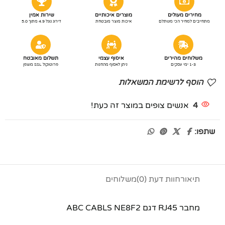
מחירים מעולים
מוצרים איכותיים
שירות אמין
מתחייבים למחיר הכי משתלם
איכות מוצר מובטחת
דירוג גוגל 4.9 מתוך 5.0
משלוחים מהירים
איסוף עצמי
תשלום מאובטח
1-3 ימי עסקים
ניתן לאסוף מהחנות
פרוטוקול SSL מוצפן
הוסף לרשימת המשאלות
4
אנשים צופים במוצר זה כעת!
שתפו:
תיאור
חוות דעת (0)
משלוחים
מחבר RJ45 דגם ABC CABLS NE8F2