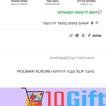
משלוחים מהירים
איסוף עצמי
תשלום מאובטח
1-3 ימי עסקים
ניתן לאסוף מהחנות
פרוטוקול SSL מוצפן
הוסף לרשימת המשאלות
8
אנשים צופים במוצר זה כעת!
שתפו:
תיאור
חוות דעת (0)
משלוחים
מחבר XLR נקבה להלחמה POLMAN XLR199