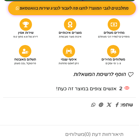
מתלבטים לגבי המוצר? לחצו פה לעבור לנציג שירות בוואטסאפ
מחירים מעולים
מוצרים איכותיים
שירות אמין
מתחייבים למחיר הכי משתלם
איכות מוצר מובטחת
דירוג גוגל 4.9 מתוך 5.0
משלוחים מהירים
איסוף עצמי
תשלום מאובטח
1-3 ימי עסקים
ניתן לאסוף מהחנות
פרוטוקול SSL מוצפן
הוסף לרשימת המשאלות
2
אנשים צופים במוצר זה כעת!
שתפו:
תיאור
חוות דעת (0)
משלוחים