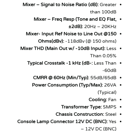
Mixer – Signal to Noise Ratio (dB):
Greater
than 100dB
Mixer – Freq Resp (Tone and EQ Flat,
±2dB):
20Hz – 20KHz
Mixer- Input Ref Noise to Line Out @150
Ohms(dBv):
-118dBv (@ 150 ohms)
Mixer THD (Main Out w/ -10dB Input):
Less
Than 0.05%
Typical Crosstalk -1 kHz (dB-:
Less Than
-60dB
CMRR @ 60Hz (Min/Typ):
55dB/65dB
Power Consumption (Typ/Max):
26VA
(Typical)
Cooling:
Fan
Transformer Type:
SMPS
Chassis Construction:
Steel
Console Lamp Connector 12V DC (BNC):
Yes
– 12V DC (BNC)