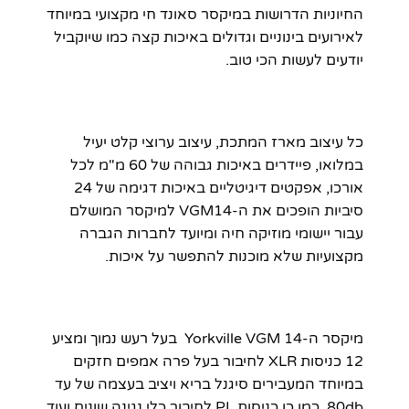
החיוניות הדרושות במיקסר סאונד חי מקצועי במיוחד
לאירועים בינוניים וגדולים באיכות קצה כמו שיוקביל
יודעים לעשות הכי טוב.
כל עיצוב מארז המתכת, עיצוב ערוצי קלט יעיל
במלואו, פיידרים באיכות גבוהה של 60 מ"מ לכל
אורכו, אפקטים דיגיטליים באיכות דגימה של 24
סיביות הופכים את ה-VGM14 למיקסר המושלם
עבור יישומי מוזיקה חיה ומיועד לחברות הגברה
מקצועיות שלא מוכנות להתפשר על איכות.
מיקסר ה-Yorkville VGM 14 בעל רעש נמוך ומציע
12 כניסות XLR לחיבור בעל פרה אמפים חזקים
במיוחד המעבירים סיגנל בריא ויציב בעצמה של עד
80db, כמו כן כניסות PL לחיבור כלי נגינה שונים ועוד