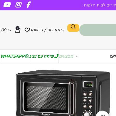
רים לבית הלקוח !
0
התחברות / הרשמה
₪
.00
מבצעים
שיחה עם נציג
WHATSAPP
ים