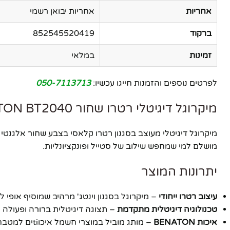
אחריות
אחריות יבואן רשמי
ברקוד
852545520419
זמינות
במלאי
לפרטים נוספים והזמנות חייגו עכשיו:
050-7113713
מיקרוגל דיגיטלי רטרו שחור BENATON BT2040 – עיצוב וינטג' עם טכנולוגיה מתקדמת
מושלם למי שמחפש שילוב של סטייל ופונקציונליות.
יתרונות המוצר
עיצוב רטרו ייחודי
– מיקרוגל בסגנון וינטג' מרהיב שמוסיף אופי 
טכנולוגיה דיגיטלית מתקדמת
– תצוגה דיגיטלית ברורה ופעולה 
איכות BENATON
– מותג מוביל במוצרי חשמל איכוtiים למטבח