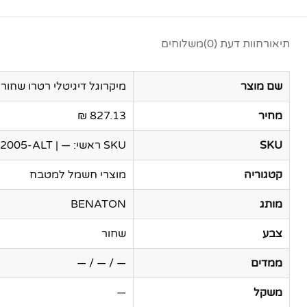
תיאור
חוות דעת (0)
משלוחים
שם מוצר
מיקרוגל דיגיטלי רטרו שחור BENATON BT2040
מחיר
827.13 ₪
SKU
SKU ראשי: — | Secondary SKU: TEN-52005-ALT
קטגוריה
מוצרי חשמל למטבח
מותג
BENATON
צבע
שחור
ממדים
— / — / —
משקל
—