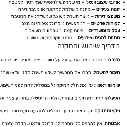
אוהבי עיצוב וינטג'
– מי שמחפש להוסיף נופך רטרו למטבח
זוגות צעירים
– מתנה מושלמת לחתונה או מעבר דירה
יוטיוב
משפצי דירות
– מוצר חשמל מעוצב שמשדרג את המטבח
לקוחות פרטיים
– המחפשים מיקרוגל איכותי ומעוצב
עסקים ומשרדים
– פינות קפה ומטבחונים מעוצבים
מתנות לחגים ואירועים
– מתנה יוקרתית ושימושית
מדריך שימוש והתקנה
הצבה:
יש להניח את המיקרוגל על משטח יציב ואופקי. יש לוודא 
חיבור לחשמל:
חברו את המכשיר לשקע חשמל תקני. וודאו שהמ
שימוש ראשון:
נקו את חלל המיקרוגל במטלית לחה לפני השימוש
הפעלה:
הזינו זמן חימום בעזרת הלוח הדיגיטלי, בחרו עוצמה והפ
ניקוי ותחזוקה:
נקו באופן קבוע במטלית לחה עם מעט חומר ניקוי 
אבטחה:
אין להכניס כלי מתכת למיקרוגל. וודאו שהדלת נסגרת 