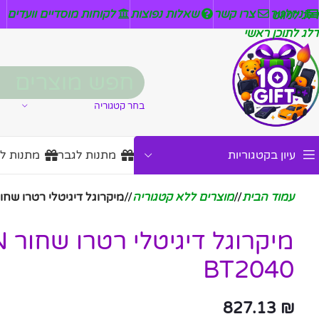
ניזלטר
צרו קשר
שאלות נפוצות
לקוחות מוסדיים וועדים
דלג לניווט
דלג לתוכן ראשי
בחר קטגוריה
עיון בקטגוריות
מתנות לגבר
מתנות ל
עמוד הבית
/
מוצרים ללא קטגוריה
/
מיקרוגל דיגיטלי רטרו שחור NATON BT2040
מיק
BT2040
827.13
₪