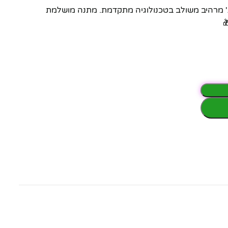
 שחור BENATON BT2040 – עיצוב וינטג' מרהיב משולב בטכנולוגיה מתקדמת. מתנה מושלמת