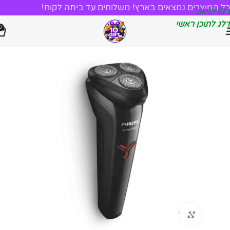
כל המוצרים נמצאים בארץ! משלוחים עד ביתה לקוח!
דלג לניווט
דלג לתוכן ראשי
0
לחץ להגדלה