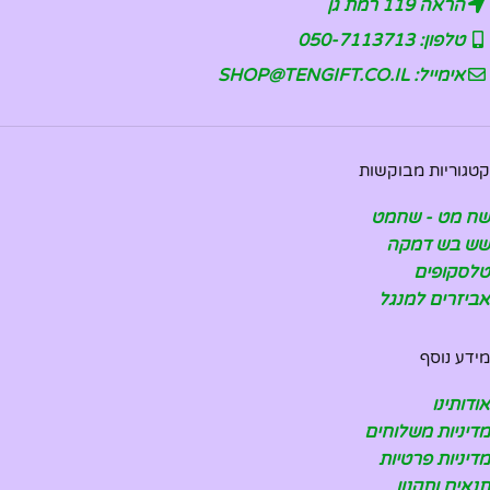
הראה 119 רמת גן
טלפון: 050-7113713
אימייל: SHOP@TENGIFT.CO.IL
קטגוריות מבוקשות
שח מט - שחמט
שש בש דמקה
טלסקופים
אביזרים למנגל
מידע נוסף
אודותינו
מדיניות משלוחים
מדיניות פרטיות
תנאים ותקנון