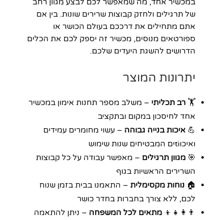
במכשיר אחד, מה שמאפשר לכם לבצע מגוון רחב
של תרגילים ולחזק קבוצות שרירים שונות. בין אם
אתם מתחילים את דרככם בעולם הכושר או
ספורטאים מנוסים, מכשיר זה יספק לכם את הכלים
הדרושים להשגת היעדים שלכם.
יתרונות המוצר
🏋️
רב תכליתי
– משלב מספר תחנות אימון במכשיר
אחד לחיסכון במקום ובתקציב
💪
איכות בנייה גבוהה
– עשוי מחומרים עמידים
ואיכוtiים המבטיחים שנות שימוש
🎯
מגוון תרגילים
– מאפשר עבודה על כל קבוצות
השרירים הראשיות בגוף
🏠
נוחות מקסימלית
– התאמנו בבית בזמן שנוח
לכם, ללא צורך בחברות בחדר כושר
👨‍👩‍👧‍👦
מתאים לכל המשפחה
– ניתן להתאמה