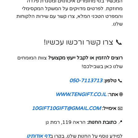
המכשיר בנוי מחומרים איכותiים ומסגרת פלדה
מחוזקת. לפרטים מדויקים על המשקל המקסימלי
והמפרט הטכני המלא, צרו קשר עם שירות הלקוחות
שלנו.
📞 צרו קשר ורכשו עכשיו!
רוצים להזמין או לקבל ייעוץ מקצועי?
צוות המומחים
שלנו כאן בשבילכם!
📞
טלפון:
050-7113713
🌐
אתר:
WWW.TENGIFT.CO.IL
📧
אימייל:
10GIFT10GIFT@GMAIL.COM
📍
כתובת החנות:
הראה 119, רמת גן
למידע נוסף על החנות שלנו, בקרו ב
דף אודותינו