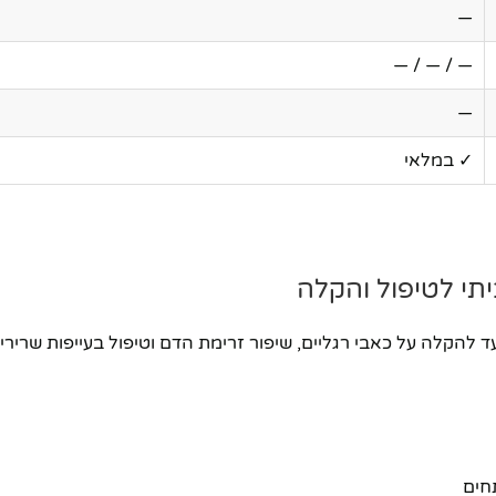
—
— / — / —
—
✓ במלאי
תי לטיפול והקלה
טכנולוגי מתקדם המיועד להקלה על כאבי רגליים, שיפור זרימת הדם וטיפול בעי
חים