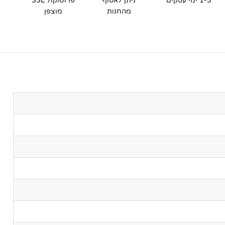
1-3 ימי עסקים
ניתן לאסוף
פרוטוקול SSL
מהחנות
מוצפן