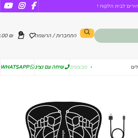
רים לבית הלקוח !
0
התחברות / הרשמה
₪
.00
מבצעים
שיחה עם נציג
WHATSAPP
ים