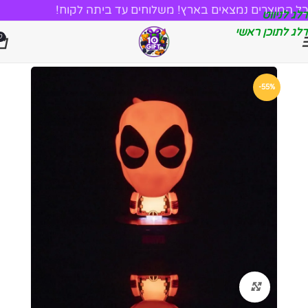
כל המוצרים נמצאים בארץ! משלוחים עד ביתה לקוח!
דלג לניווט
דלג לתוכן ראשי
0
-55%
לחץ להגדלה