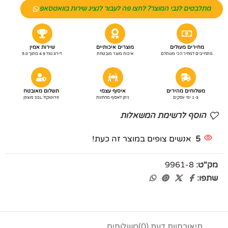
מתלבטים לגבי המוצר? לחצו פה לעבור לנציג שירות בוואטסאפ
מחירים מעולים
מוצרים איכותיים
שירות אמין
מתחייבים למחיר הכי משתלם
איכות מוצר מובטחת
דירוג גוגל 4.9 מתוך 5.0
משלוחים מהירים
איסוף עצמי
תשלום מאובטח
1-3 ימי עסקים
ניתן לאסוף מהחנות
פרוטוקול SSL מוצפן
הוסף לרשימת המשאלות
5
אנשים צופים במוצר זה כעת!
מק"ט:
9961-8
שתפו:
תיאור
חוות דעת (0)
משלוחים