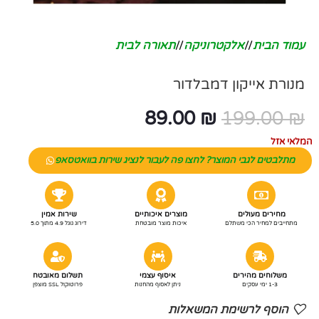
עמוד הבית
/
אלקטרוניקה
/
תאורה לבית
מנורת אייקון דמבלדור
89.00
₪
199.00
₪
המלאי אזל
מתלבטים לגבי המוצר? לחצו פה לעבור לנציג שירות בוואטסאפ
מחירים מעולים
מוצרים איכותיים
שירות אמין
מתחייבים למחיר הכי משתלם
איכות מוצר מובטחת
דירוג גוגל 4.9 מתוך 5.0
משלוחים מהירים
איסוף עצמי
תשלום מאובטח
1-3 ימי עסקים
ניתן לאסוף מהחנות
פרוטוקול SSL מוצפן
הוסף לרשימת המשאלות