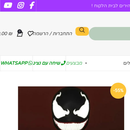
רים לבית הלקוח !
0
התחברות / הרשמה
₪
.00
מבצעים
שיחה עם נציג
WHATSAPP
ים
-55%