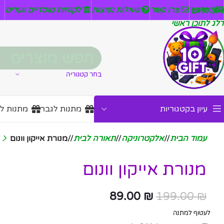
ניזלטר
צרו קשר
שאלות נפוצות
לקוחות מוסדיים וועדים
דלג לניווט
דלג לתוכן ראשי
בחר קטגוריה
עיון בקטגוריות
מתנות לגבר
מתנות ל
עמוד הבית
/
אלקטרוניקה
/
תאורה לבית
/
מנורת אייקון וונום
מנורת אייקון וונום
89.00
₪
199.00
₪
לעטוף למתנה