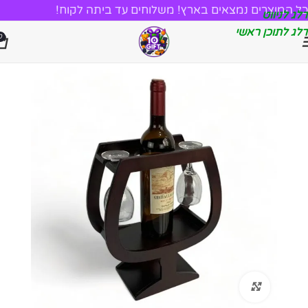
כל המוצרים נמצאים בארץ! משלוחים עד ביתה לקוח!
דלג לניווט
דלג לתוכן ראשי
0
לחץ להגדלה