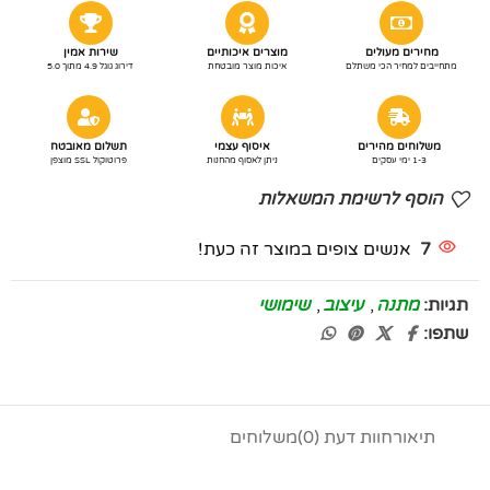
מחירים מעולים
מוצרים איכותיים
שירות אמין
מתחייבים למחיר הכי משתלם
איכות מוצר מובטחת
דירוג גוגל 4.9 מתוך 5.0
משלוחים מהירים
איסוף עצמי
תשלום מאובטח
1-3 ימי עסקים
ניתן לאסוף מהחנות
פרוטוקול SSL מוצפן
הוסף לרשימת המשאלות
7
אנשים צופים במוצר זה כעת!
תגיות:
מתנה
,
עיצוב
,
שימושי
שתפו:
תיאור
חוות דעת (0)
משלוחים