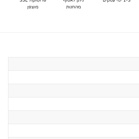
1-3 ימי עסקים
ניתן לאסוף
פרוטוקול SSL
מהחנות
מוצפן