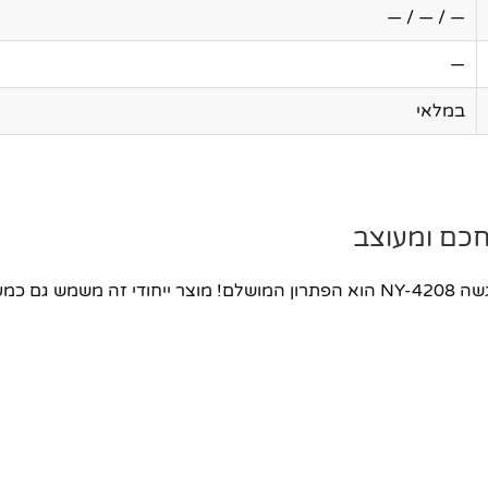
— / — / —
—
במלאי
מחפשים מעמד לנייד שמשלב תפקוד ועיצוב? מעמד לנייד כלי הגשה NY-4208 הוא הפתרון 