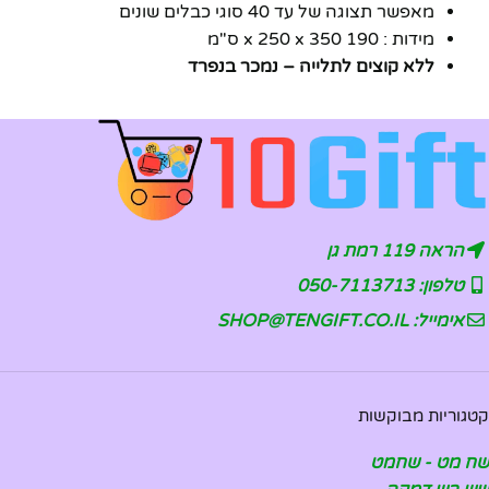
מאפשר תצוגה של עד 40 סוגי כבלים שונים
מידות : 190 x 250 x 350 ס"מ
ללא קוצים לתלייה – נמכר בנפרד
הראה 119 רמת גן
טלפון: 050-7113713
אימייל: SHOP@TENGIFT.CO.IL
קטגוריות מבוקשות
שח מט - שחמט