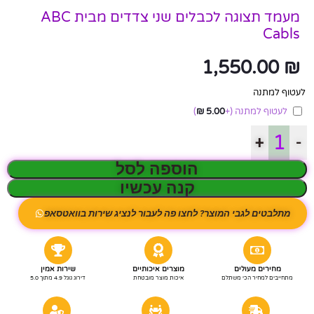
מעמד תצוגה לכבלים שני צדדים מבית ABC
Cabls
1,550.00
₪
לעטוף למתנה
לעטוף למתנה
(+
5.00
₪
)
+
-
הוספה לסל
קנה עכשיו
מתלבטים לגבי המוצר? לחצו פה לעבור לנציג שירות בוואטסאפ
מחירים מעולים
מוצרים איכותיים
שירות אמין
מתחייבים למחיר הכי משתלם
איכות מוצר מובטחת
דירוג גוגל 4.9 מתוך 5.0