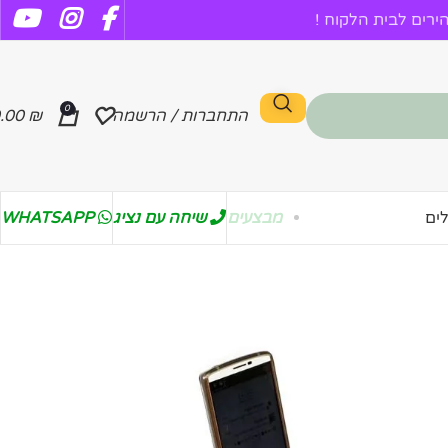
רים לבית הלקוח !
0
התחברות / הרשמה
₪
.00
מבצעים
שיחה עם נציג
WHATSAPP
ים