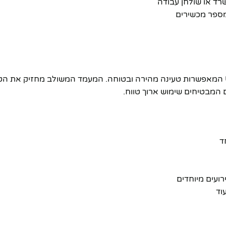
ד או שולחן עבודה
מספר מכשירים
מפצל NY-6440 מציע פתרון טעינה חכם ונוח עם 4 יציאות USB המאפשרות טעינה מהירה ובטוחה. המ
ד
ועים מיוחדים
וד