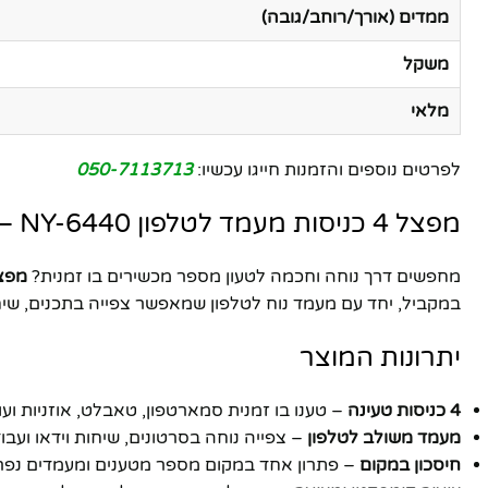
ממדים (אורך/רוחב/גובה)
משקל
מלאי
לפרטים נוספים והזמנות חייגו עכשיו:
050-7113713
מפצל 4 כניסות מעמד לטלפון NY-6440 – הפתרון המושלם לטעינה וארגון
מחפשים דרך נוחה וחכמה לטעון מספר מכשירים בו זמנית?
מפצל 4 כניסות מעמד 
במקביל, יחד עם מעמד נוח לטלפון שמאפשר צפייה בתכנים, שיחות
יתרונות המוצר
4 כניסות טעינה
– טענו בו זמנית סמארטפון, טאבלט, אוזניות ועו
מעמד משולב לטלפון
– צפייה נוחה בסרטונים, שיחות וידאו ועבו
חיסכון במקום
– פתרון אחד במקום מספר מטענים ומעמדים נפר