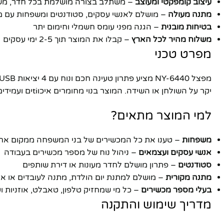
עיצוב קומפקטי ומעוצב
– משתלב בצורה מושלמת בכל חדר, משר
מתנה מעולה
– מושלם לאנשי עסקים, סטודנטים ומשפחות עם 
בטיחות מובנית
– הגנה מפני עומס חשמלי וחימום יתר
משלוח מהיר לכל הארץ
– קבלו את המוצר תוך 2-5 ימי עסקים
מפרט טכני
יקר על השולחן או השידה. המוצר בנוי מחומרים איכוtiים ועמידים המבטיחים שימוש ארוך טווח.
למי המוצר מתאים?
משפחות
– טענו את כל המכשירים של בני המשפחה ממקום אח
אנשי עסקים ועצמאים
– ניהול נוח של מספר מכשירים בעבודה
פייסבוק
סטודנטים
– פתרון מושלם לחדר מעונות או דירת שותפים
מתנה מקורית
– מושלם למתנת יום הולדת, מתנה לעובדים או איר
אינסטגרם
בעלי מספר מכשירים
– כל מי שמחזיק טלפון, טאבלט, אוזניות וע
יוטיוב
מדריך שימוש והתקנה