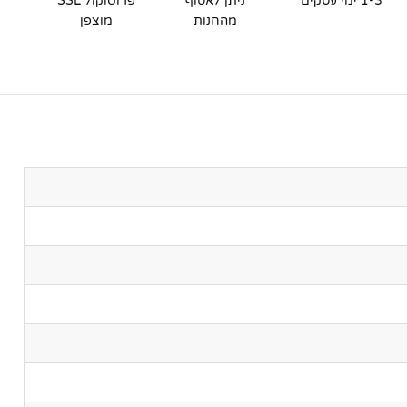
1-3 ימי עסקים
ניתן לאסוף
פרוטוקול SSL
מהחנות
מוצפן