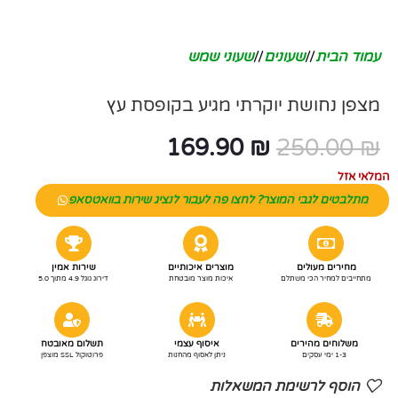
עמוד הבית
/
שעונים
/
שעוני שמש
מצפן נחושת יוקרתי מגיע בקופסת עץ
169.90
₪
250.00
₪
המלאי אזל
מתלבטים לגבי המוצר? לחצו פה לעבור לנציג שירות בוואטסאפ
מחירים מעולים
מוצרים איכותיים
שירות אמין
מתחייבים למחיר הכי משתלם
איכות מוצר מובטחת
דירוג גוגל 4.9 מתוך 5.0
משלוחים מהירים
איסוף עצמי
תשלום מאובטח
1-3 ימי עסקים
ניתן לאסוף מהחנות
פרוטוקול SSL מוצפן
הוסף לרשימת המשאלות