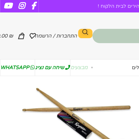
רים לבית הלקוח !
התחברות / הרשמה
₪
.00
מבצעים
שיחה עם נציג
WHATSAPP
ים