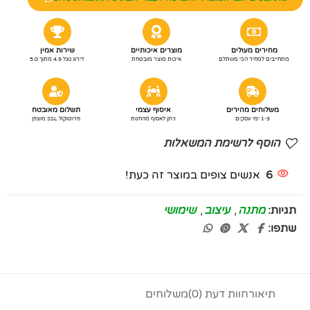
מחירים מעולים
מוצרים איכותיים
שירות אמין
מתחייבים למחיר הכי משתלם
איכות מוצר מובטחת
דירוג גוגל 4.9 מתוך 5.0
משלוחים מהירים
איסוף עצמי
תשלום מאובטח
1-3 ימי עסקים
ניתן לאסוף מהחנות
פרוטוקול SSL מוצפן
הוסף לרשימת המשאלות
6
אנשים צופים במוצר זה כעת!
תגיות:
מתנה
,
עיצוב
,
שימושי
שתפו:
תיאור
חוות דעת (0)
משלוחים