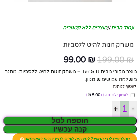
עמוד הבית
/
מוצרים ללא קטגוריה
משחק זוגות להיט ללסביות
99.00
₪
199.00
₪
מוצר מקורי מבית TenGift – משחק זוגות להיט ללסביות. מתנה
מושלמת עם שימוש מגוון.
לעטוף למתנה
לעטוף למתנה
(+
5.00
₪
)
+
-
הוספה לסל
קנה עכשיו
מתלבטים לגבי המוצר? לחצו פה לעבור לנציג שירות בוואטסאפ