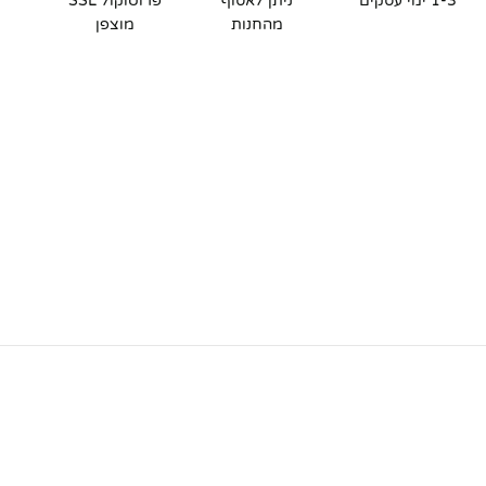
1-3 ימי עסקים
ניתן לאסוף
פרוטוקול SSL
מהחנות
מוצפן