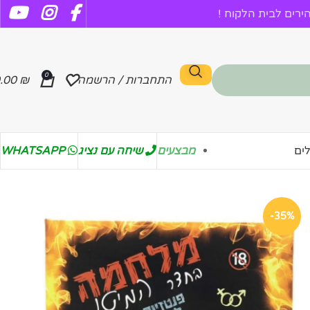
רים לבית הלקוח !
0
התחברות / הרשמה
₪
.00
מבצעים
שיחה עם נציג
WHATSAPP
ים
-35%