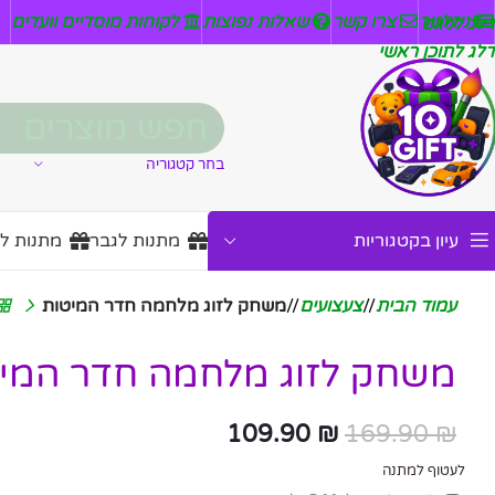
ניזלטר
צרו קשר
שאלות נפוצות
לקוחות מוסדיים וועדים
דלג לניווט
דלג לתוכן ראשי
בחר קטגוריה
עיון בקטגוריות
מתנות לגבר
מתנות ל
עמוד הבית
/
צעצועים
/
משחק לזוג מלחמה חדר המיטות
משחק לזוג מלחמה חדר המי
109.90
₪
169.90
₪
לעטוף למתנה