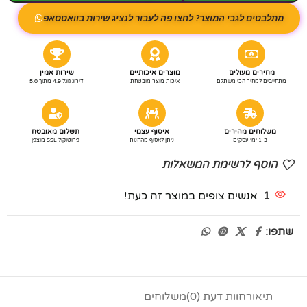
מתלבטים לגבי המוצר? לחצו פה לעבור לנציג שירות בוואטסאפ
מחירים מעולים
מוצרים איכותיים
שירות אמין
מתחייבים למחיר הכי משתלם
איכות מוצר מובטחת
דירוג גוגל 4.9 מתוך 5.0
משלוחים מהירים
איסוף עצמי
תשלום מאובטח
1-3 ימי עסקים
ניתן לאסוף מהחנות
פרוטוקול SSL מוצפן
הוסף לרשימת המשאלות
1
אנשים צופים במוצר זה כעת!
שתפו:
תיאור
חוות דעת (0)
משלוחים