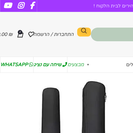
רים לבית הלקוח !
0
התחברות / הרשמה
₪
.00
מבצעים
שיחה עם נציג
WHATSAPP
ים