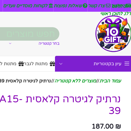
ניזלטר
צרו קשר
שאלות נפוצות
לקוחות מוסדיים וועדים
דלג לניווט
דלג לתוכן ראשי
בחר קטגוריה
עיון בקטגוריות
מתנות לגבר
מתנות ל
עמוד הבית
/
מוצרים ללא קטגוריה
/
נרתיק לגיטרה קלאסית QUEEN RG-A15-39
נרתיק לגיט
39
187.00
₪