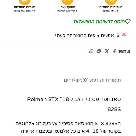
משלוחים מהירים
איסוף עצמי
תשלום מאובטח
1-3 ימי עסקים
ניתן לאסוף מהחנות
פרוטוקול SSL מוצפן
הוסף לרשימת המשאלות
3
אנשים צופים במוצר זה כעת!
שתפו:
תיאור
חוות דעת (0)
משלוחים
סאבוופר פסיבי דאבל 18" Polman STX
828S
הSTX 828S הוא סאב פסיבי מעץ בעל זוג אלמנטים
בקוטר של 18" 4 אום כל אלמנט, ובעצמה אדירה