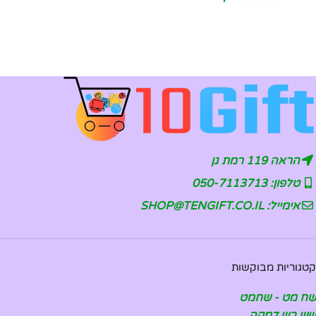
הראה 119 רמת גן
טלפון: 050-7113713
אימייל: SHOP@TENGIFT.CO.IL
קטגוריות מבוקשות
שח מט - שחמט
שש בש דמקה