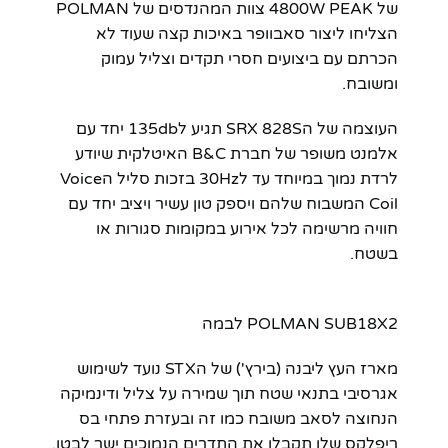
של 4800W PEAK צוות המהנדסים של POLMAN
הצליחו ליצור סאבוופר באיכות קצה שעוד לא
הכרתם עם ביצועים חסרי תקדים וצליל עמוק
ומשובח.
העוצמה של הSRX 828S תגיע ל135db יחד עם
אלמנט משופר של חברת B&C האיטלקית שיודע
לרדת נמוך במיוחד עד ל30Hz בזכות סליל הVoice
Coil המשבוח שלהם ויספק טון עשיר ויציב יחד עם
חוויה מרשימה לכל אירוע במקומות סגורות או
בשטח.
POLMAN SUB18X2 לבמה
מארז העץ ליבנה (בירץ') של הSTX נועד לשימוש
אגרסיבי בתנאי שטח תוך שמירה על צליל ודינמיקה
הנחוצה לסאב משובח כמו זה ובעזרת פתחי בס
ריפלקס שלו תקבלו את התדרים הנמוכים ישר לבטן.