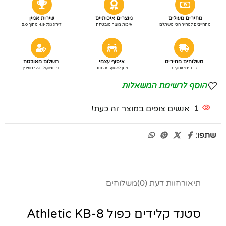
מחירים מעולים
מוצרים איכותיים
שירות אמין
מתחייבים למחיר הכי משתלם
איכות מוצר מובטחת
דירוג גוגל 4.9 מתוך 5.0
משלוחים מהירים
איסוף עצמי
תשלום מאובטח
1-3 ימי עסקים
ניתן לאסוף מהחנות
פרוטוקול SSL מוצפן
הוסף לרשימת המשאלות
1
אנשים צופים במוצר זה כעת!
שתפו:
תיאור
חוות דעת (0)
משלוחים
סטנד קלידים כפול Athletic KB-8