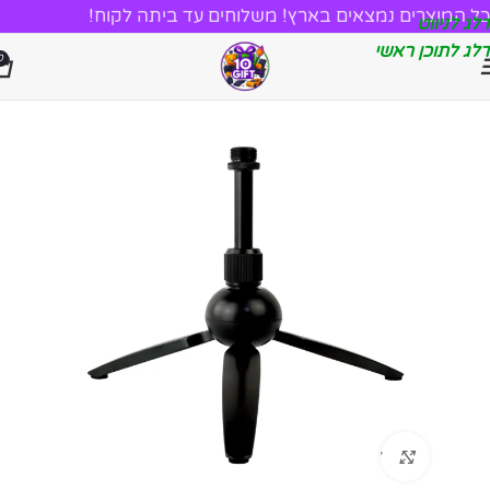
כל המוצרים נמצאים בארץ! משלוחים עד ביתה לקוח!
דלג לניווט
דלג לתוכן ראשי
0
לחץ להגדלה