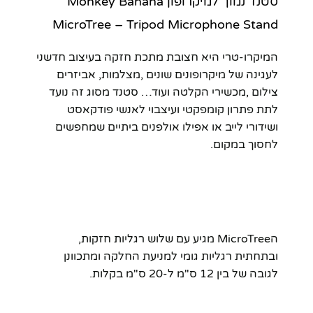
סטנד נמוך למיקרופון Monkey Banana
MicroTree – Tripod Microphone Stand
המיקרו-טרי היא חצובת מתכת חזקה בעיצוב חדשני
לעגינה של מיקרופונים שונים ,מצלמות, אביזרים
צילום ,מכשירי הקלטה ועוד… סטנד מסוג זה נועד
לתת פתרון קומפקטי ועיצבוי לאנשי פודקאסט
ושידורי לייב או אפילו אולפנים ביתיים שמחפשים
לחסוך במקום.
הMicroTree מגיע עם שלוש רגליות חזקות,
ובתחתית רגליות גומי למניעת החלקה ומתכוונן
לגובה של בין 12 ס"מ ל-20 ס"מ בקלות.