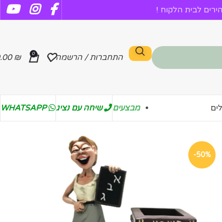
רים לבית הלקוח !
0
התחברות / הרשמה
₪
.00
מבצעים
שיחה עם נציג
WHATSAPP
ים
-50%