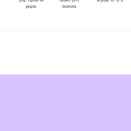
1-3 ימי עסקים
ניתן לאסוף
פרוטוקול SSL
מהחנות
מוצפן