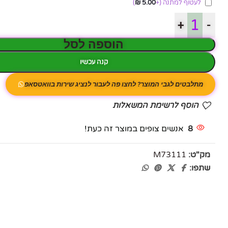
לעטוף למתנה
(+
5.00
₪
)
+
-
הוספה לסל
קנה עכשיו
מתלבטים לגבי המוצר? לחצו פה לעבור לנציג שירות בוואטסאפ
הוסף לרשימת המשאלות
8
אנשים צופים במוצר זה כעת!
מק"ט:
M73111
שתפו:
פייסבוק
אינסטגרם
יוטיוב