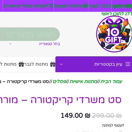
ניזלטר
צרו קשר
שאלות נפוצות
לקוחות מוסדיים וועדים
דלג לניווט
דלג לתוכן ראשי
בחר קטגוריה
עיון בקטגוריות
מתנות לגבר
מתנות ל
עמוד הבית
/
מתנות אישיות
/
פסלים
/
סט משרדי קריקטורה – מ
סט משרדי קריקטורה – מורה
149.00
₪
299.00
₪
לעטוף למתנה