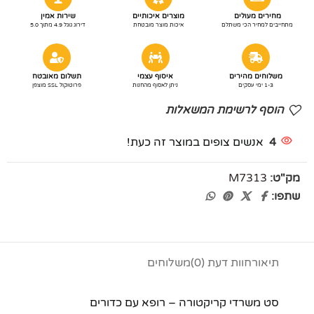
מחירים מעולים
מוצרים איכותיים
שירות אמין
מתחייבים למחיר הכי משתלם
איכות מוצר מובטחת
דירוג גוגל 4.9 מתוך 5.0
משלוחים מהירים
איסוף עצמי
תשלום מאובטח
1-3 ימי עסקים
ניתן לאסוף מהחנות
פרוטוקול SSL מוצפן
הוסף לרשימת המשאלות
4
אנשים צופים במוצר זה כעת!
מק"ט:
M7313
שתפו:
תיאור
חוות דעת (0)
משלוחים
סט משרדי קריקטורה – רופא עם כדורים