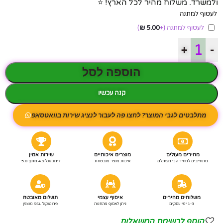
ולמשרד. משלוח מהיר לכל הארץ! ⭐
לעטוף למתנה
לעטוף למתנה
(+
5.00
₪
)
+
-
הוספה לסל
קנה עכשיו
מתלבטים לגבי המוצר? לחצו פה לעבור לנציג שירות בוואטסאפ
מחירים מעולים
מוצרים איכותיים
שירות אמין
מתחייבים למחיר הכי משתלם
איכות מוצר מובטחת
דירוג גוגל 4.9 מתוך 5.0
משלוחים מהירים
איסוף עצמי
תשלום מאובטח
1-3 ימי עסקים
ניתן לאסוף מהחנות
פרוטוקול SSL מוצפן
הוסף לרשימת המשאלות