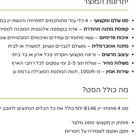
יתרונות המוצר
סט שלם ומקצועי
– 4 כלי עזר מתוחכמים לפתיחה והגשת יין במקום אחד
קופסת מתנה מהודרת
– ארוז בקופסה אלגנטית המוכנה למסירה
איכות פרימיום
– עשוי מחומרים עמידים ואיכוtiים המבטיחים שנות שימוש
מתנה אוניברסלית
– מושלם לגברים ונשים, למשרד או לבית
עיצוב מרשים
– נראה מקצועי ויוקרתי בכל ארון או בר ביתי
משלוח מהיר
– נשלח תוך 2-5 ימי עסקים לכל רחבי הארץ
שירות אמין
– מ-10Gift, חנות המתנות המובילה ברמת גן
מה כולל הסט?
סט 4 פותחני יין NY-8146 כולל את כל הכלים הנחוצים לחובב יין אמיתי:
פותחן יין מקצועי מסוג מלצר
פייסבוק
פקק ואקום לשמירה על הטריות
אינסטגרם