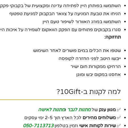
השתמשו בפותחן היין לפתיחה עדינה ומקצועית של בקבוקי פקק
הניחו את טבעת המניעה על צוואר הבקבוק למניעת טפטוף
השתמשו במוזג האוורור לשיפור טעם היין
סגרו בקבוקים פתוחים עם הפקק הוואקום לשמירה על איכות היין
תחזוקה:
שטפו את הכלים במים פושרים לאחר השימוש
ייבשו היטב לפני החזרה לקופסה
הרחיקו ממקורות חום ישיר
אחסנו במקום יבש ומוגן
למה לקנות ב-10Gift?
✅
מגוון ענק
של
מתנות לגבר
ו
מתנות לאישה
✅
משלוחים מהירים
לכל הארץ תוך 2-5 ימי עסקים
✅
שירות לקוחות אישי
וזמין בטלפון
050-7113713