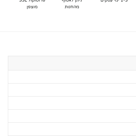
1-3 ימי עסקים
ניתן לאסוף
פרוטוקול SSL
מהחנות
מוצפן