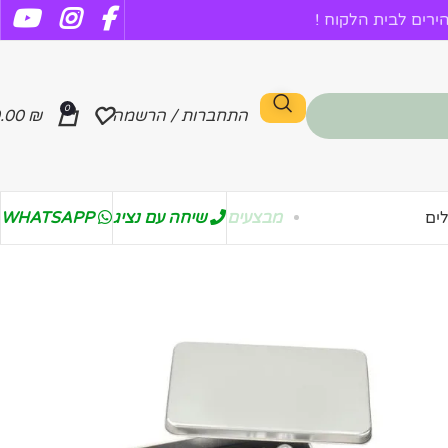
רים לבית הלקוח !
0
התחברות / הרשמה
₪
.00
מבצעים
שיחה עם נציג
WHATSAPP
ים