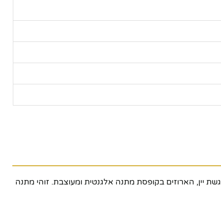
לכל חובב יין ואירוח! הסט כולל 4 כלי עזר מקצועיים לפתיחה והגשת יין, הארוזים בקופסת מתנה אלגנטית ומעוצבת. זוהי מתנה