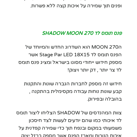
ופנים תוך שמירה על איכות קצה ללא פשרות.
פנס תומס לד SHADOW MOON 270
הMOON 270 הוא השדרוג החדש והמיוחד של
הפנס תומס לד Stage Par LED 18X15 אשר
מספק חידוש ייחודי מסוגו בישראל ומציג פנס תומס
לד צר יותר , דק יותר ויצוק!
חידוש זה מספק לחברות הגברה שונות והתקנות
קבע שונות נוחות עבודה מקסימלית בהתקנה ,
בהובלה ובפירוק.
צוות המהנדסים של SHADOW הצליחו ליצור תומס
לד איכותי כמו שהם יודעים לעשות לצד חיסכון
משמעותי במקום ובנפח תוך כדי שמירה קפדנית על
איכות הנורות ומארז הפנס אשר מספק ברזל יצוק