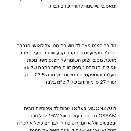
ומאסיבי שיישמר לאורך שנים רבות.
מדובר בפנס פאר לד משובח המיועד לאנשי הגברה
, די ג’יי מקצועיים והתקנות קבע שונות . בעל מארז
מתכת מסיבי יצוק השומר על הפנס מפני מכות
ונפילות. דגם זה מספק זווית פיזור רחבה של 35
מעלות וקומפקטיות במידות של גובה:23.5 ס”מ,
אורך 27 ס”מ ורוחב של 7 ס”מ בלבד!
ה MOON270 בעל 18 נורות לד איכותיות מבית
OSRAM גרמניה בעצמה של 15W לכל נורה
ובצבעים של אדום,ירוק,כחול ולבן חם כולל אולטרה
סגול (RGBW-UV) חידוש זה הופך את הפנס