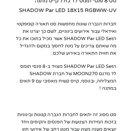
סט 8 פנסי תומס לד כולל קייס מתנה
SHADOW Par LED 18X15 RGBWW-UV
חברות הגברה שונות מחפשות סט תאורה קומפקטי
ואידאלי עבור אירועים בינוניים, לשם כך יצרנו את
הSHADOW Par LED Set אשר מכיל בתוכו את כל
מה שאתם צריכים על מנת לחסוך במקום ולהגדיל
את חווית התאורה באירוע שלכם.
הSHADOW Par LED Set מצויד ב-8 פנסי תומס
לד מדגם MOON270 של חברת SHADOW
המצליחה, ובנוסף, קייס קשיח מאסיבי עם 9 תאים
במתנה !
סט מסוג זה יתאים לחברות הגברה קטנות ובינוניות
בזכות המידות הצנועות של הפנסים והקיסים ויחד
יוצאים מענה מצוין עבור מגוון רחב של אירועי חוץ