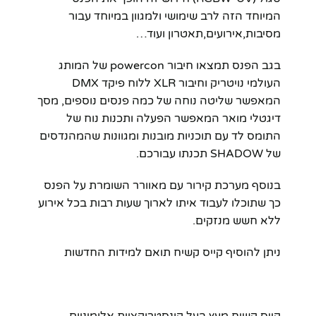
המיוחד הזה לרב שימושי ולמגוון במיוחד עבור
מסיבות,אירועים,תאטרון ועוד…
בגב הפנס תמצאו חיבור powercon של המותג
העולמי נויטריק וחיבור XLR ללוח פיקד DMX
המאפשר שליטה נוחה של כמה פנסים נוספים, מסך
דיגטלי מואר המאפשר הפעלה ותכנות נוח של
התומס לד עם תוכניות מובנות ומגוונות שהמהנדסים
של SHADOW תכנתו עבורכם.
בנוסף מערכת קירור עם מאוורר השומרת על הפנס
כך שתוכלו לעבוד איתו לארוך שעות רבות בכל אירוע
ללא חשש מנזקים.
ניתן להוסיף קייס קשיח תואם למידות החדשות
קייס קשיח מעץ בעל קונסטרוקציית אלומיניום