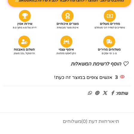
מתלבטים לגבי המוצר? לחצו פה לעבור לנציג שירות בוואטסאפ
מחירים מעולים
מוצרים איכותיים
שירות אמין
מתחייבים למחיר הכי משתלם
איכות מוצר מובטחת
דירוג גוגל 4.9 מתוך 5.0
משלוחים מהירים
איסוף עצמי
תשלום מאובטח
1-3 ימי עסקים
ניתן לאסוף מהחנות
פרוטוקול SSL מוצפן
הוסף לרשימת המשאלות
3
אנשים צופים במוצר זה כעת!
שתפו:
תיאור
חוות דעת (0)
משלוחים