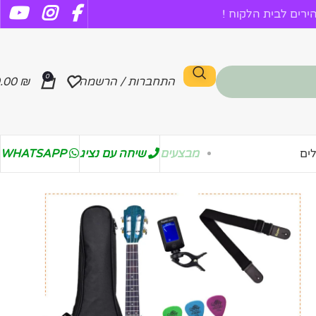
רים לבית הלקוח !
0
התחברות / הרשמה
₪
.00
מבצעים
שיחה עם נציג
WHATSAPP
ים