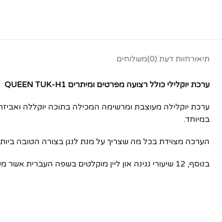
תיאור
חוות דעת (0)
משלוחים
ערכת יוקלילי כולל רצועה מפרטים ומיתרים QUEEN TUK-H1
ערכת יוקלילה מעוצבת ומרשימה המכילה בתוכה יוקללה ואביזרים 
במיוחד.
הערכה מצוידת בכל מה שצריך על מנת לנגן בצורה הטובה ביותר
בנוסף, 12 שיעורי נגינה און ליין מוקלטים בשפה העברית אשר מעבירים את יסודות הנגינה (אקורדים, ליווי, פריטות ועוד…) בצורה ידידותית ומהנה