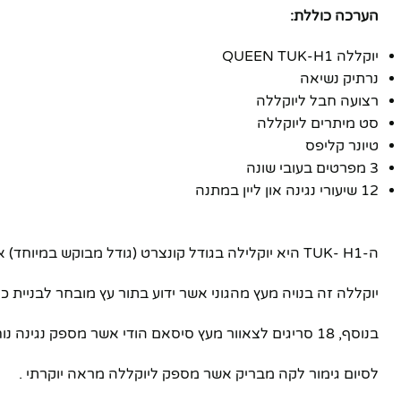
הערכה כוללת:
יוקללה QUEEN TUK-H1
נרתיק נשיאה
רצועה חבל ליוקללה
סט מיתרים ליוקללה
טיונר קליפס
3 מפרטים בעובי שונה
12 שיעורי נגינה און ליין במתנה
ה-TUK- H1 היא יוקלילה בגודל קונצרט (גודל מבוקש במיוחד) אשר מציע שילוב של עצים מובחרים אשר מספקים ליוקלילי צלי מתוק עם הרבה עומק ואיזון בתדרים.
פייסבוק
יוקללה זה בנויה מעץ מהגוני אשר ידוע בתור עץ מובחר לבניית כ
אינסטגרם
בנוסף, 18 סריגים לצאוור מעץ סיסאם הודי אשר מספק נגינה נוחה שלא תכאיב לכם באצבעות .
יוטיוב
לסיום גימור לקה מבריק אשר מספק ליוקללה מראה יוקרתי .