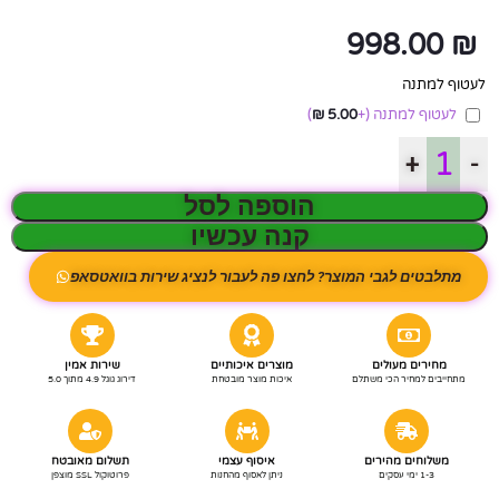
998.00
₪
לעטוף למתנה
לעטוף למתנה
(+
5.00
₪
)
+
-
הוספה לסל
קנה עכשיו
מתלבטים לגבי המוצר? לחצו פה לעבור לנציג שירות בוואטסאפ
מחירים מעולים
מוצרים איכותיים
שירות אמין
מתחייבים למחיר הכי משתלם
איכות מוצר מובטחת
דירוג גוגל 4.9 מתוך 5.0
משלוחים מהירים
איסוף עצמי
תשלום מאובטח
1-3 ימי עסקים
ניתן לאסוף מהחנות
פרוטוקול SSL מוצפן