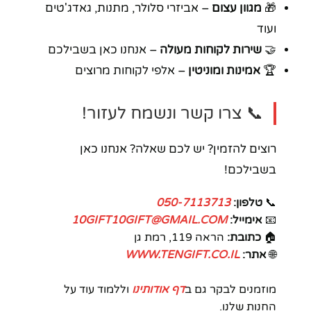
🎁
מגוון עצום
– אביזרי סלולר, מתנות, גאדג'טים
ועוד
🤝
שירות לקוחות מעולה
– אנחנו כאן בשבילכם
🏆
אמינות ומוניטין
– אלפי לקוחות מרוצים
📞 צרו קשר ונשמח לעזור!
רוצים להזמין? יש לכם שאלה? אנחנו כאן
בשבילכם!
📞
טלפון:
050-7113713
📧
אימייל:
10GIFT10GIFT@GMAIL.COM
🏠
כתובת:
הראה 119, רמת גן
🌐
אתר:
WWW.TENGIFT.CO.IL
מוזמנים לבקר גם ב
דף אודותינו
וללמוד עוד על
החנות שלנו.