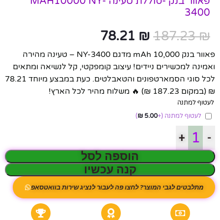
פאוור בנק -סוללת טעינה MAH10000 NY-
3400
78.21
₪
187.23
₪
פאוור בנק 10,000 mAh מדגם NY-3400 – טעינה מהירה
ואמינה למכשירים ניידים! עיצוב קומפקטי, קל לנשיאה ומתאים
לכל סוגי הסמארטפונים והטאבלטים. כעת במבצע מיוחד 78.21
₪ (במקום 187.23 ₪) 🔥 משלוח מהיר לכל הארץ!
לעטוף למתנה
לעטוף למתנה
(+
5.00
₪
)
+
-
הוספה לסל
קנה עכשיו
מתלבטים לגבי המוצר? לחצו פה לעבור לנציג שירות בוואטסאפ