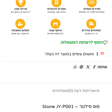
מחירים מעולים
מוצרים איכותיים
שירות אמין
מתחייבים למחיר הכי משתלם
איכות מוצר מובטחת
דירוג גוגל 4.9 מתוך 5.0
משלוחים מהירים
איסוף עצמי
תשלום מאובטח
1-3 ימי עסקים
ניתן לאסוף מהחנות
פרוטוקול SSL מוצפן
הוסף לרשימת המשאלות
1
אנשים צופים במוצר זה כעת!
שתפו:
תיאור
חוות דעת (0)
משלוחים
פופ פילטר – Stone JY-P001