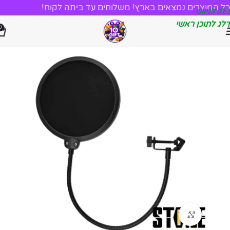
כל המוצרים נמצאים בארץ! משלוחים עד ביתה לקוח!
דלג לניווט
דלג לתוכן ראשי
0
לחץ להגדלה