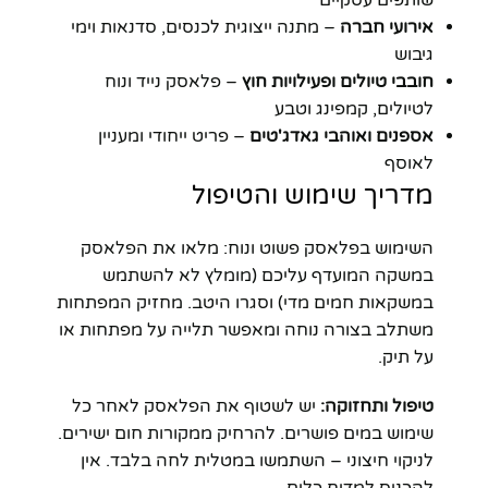
שותפים עסקיים
אירועי חברה
– מתנה ייצוגית לכנסים, סדנאות וימי
גיבוש
חובבי טיולים ופעילויות חוץ
– פלאסק נייד ונוח
לטיולים, קמפינג וטבע
אספנים ואוהבי גאדג'טים
– פריט ייחודי ומעניין
לאוסף
מדריך שימוש והטיפול
השימוש בפלאסק פשוט ונוח: מלאו את הפלאסק
במשקה המועדף עליכם (מומלץ לא להשתמש
במשקאות חמים מדי) וסגרו היטב. מחזיק המפתחות
משתלב בצורה נוחה ומאפשר תלייה על מפתחות או
על תיק.
טיפול ותחזוקה:
יש לשטוף את הפלאסק לאחר כל
שימוש במים פושרים. להרחיק ממקורות חום ישירים.
לניקוי חיצוני – השתמשו במטלית לחה בלבד. אין