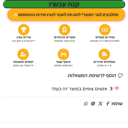
קנה עכשיו
מתלבטים לגבי המוצר? לחצו פה לעבור לנציג שירות בוואטסאפ
מחירים מעולים
מוצרים איכותיים
שירות אמין
מתחייבים למחיר הכי משתלם
איכות מוצר מובטחת
דירוג גוגל 4.9 מתוך 5.0
משלוחים מהירים
איסוף עצמי
תשלום מאובטח
1-3 ימי עסקים
ניתן לאסוף מהחנות
פרוטוקול SSL מוצפן
הוסף לרשימת המשאלות
3
אנשים צופים במוצר זה כעת!
שתפו: