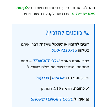
בהחלט! אנחנו מציעים פתרונות מיוחדים ל
לקוחות
מוסדיים וועדים
. צרו קשר לקבלת הצעת מחיר.
📞 מוכנים להזמין?
רוצים להזמין או לשאול שאלה?
דברו איתנו
בטלפון
050-7113713
בקרו אותנו באתר
TENGIFT.CO.IL
– חנות
המתנות והגאדג'טים המובילה בישראל
מידע נוסף גם ב
אודותינו
|
צרו קשר
📍 כתובת:
הראה 119, רמת גן
📧 אימייל:
SHOP@TENGIFT.CO.IL