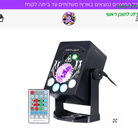
כל המוצרים נמצאים בארץ! משלוחים עד ביתה לקוח!
דלג לניווט
דלג לתוכן ראשי
0
לחץ להגדלה