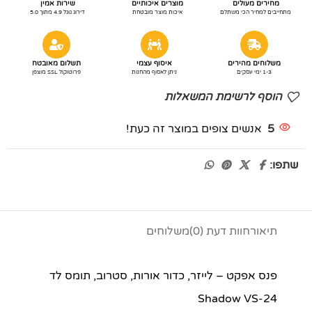
מחירים מעולים
מוצרים איכותיים
שירות אמין
מתחייבים למחיר הכי משתלם
איכות מוצר מובטחת
דירוג גוגל 4.9 מתוך 5.0
משלוחים מהירים
איסוף עצמי
תשלום מאובטח
1-3 ימי עסקים
ניתן לאסוף מהחנות
פרוטוקול SSL מוצפן
הוסף לרשימת המשאלות
5
אנשים צופים במוצר זה כעת!
שתפו:
תיאור
חוות דעת (0)
משלוחים
פנס אפקט – לייזר, כדור אורות, סטרוב, תומס לד
Shadow VS-24