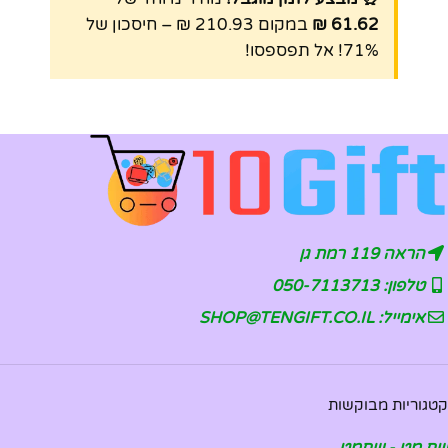
61.62 ₪
במקום 210.93 ₪ – חיסכון של
71%! אל תפספסו!
הראה 119 רמת גן
טלפון: 050-7113713
אימייל: SHOP@TENGIFT.CO.IL
קטגוריות מבוקשות
שח מט - שחמט