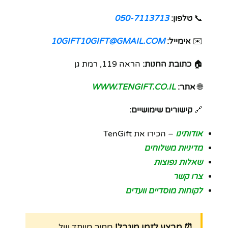
📞
טלפון:
050-7113713
✉️
אימייל:
10GIFT10GIFT@GMAIL.COM
🏠
כתובת החנות:
הראה 119, רמת גן
🌐
אתר:
WWW.TENGIFT.CO.IL
🔗
קישורים שימושיים:
אודותינו
– הכירו את TenGift
מדיניות משלוחים
שאלות נפוצות
צרו קשר
לקוחות מוסדיים וועדים
⏰ מבצע לזמן מוגבל!
מחיר מיוחד של