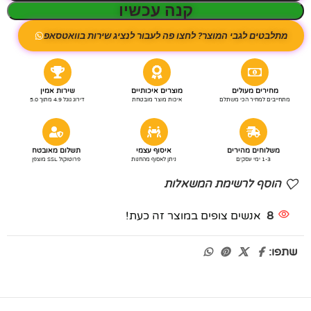
קנה עכשיו
מתלבטים לגבי המוצר? לחצו פה לעבור לנציג שירות בוואטסאפ
מחירים מעולים
מוצרים איכותיים
שירות אמין
מתחייבים למחיר הכי משתלם
איכות מוצר מובטחת
דירוג גוגל 4.9 מתוך 5.0
משלוחים מהירים
איסוף עצמי
תשלום מאובטח
1-3 ימי עסקים
ניתן לאסוף מהחנות
פרוטוקול SSL מוצפן
הוסף לרשימת המשאלות
8
אנשים צופים במוצר זה כעת!
שתפו: