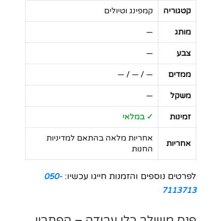
קטגוריה
קמפינג וטיולים
מותג
—
צבע
—
ממדים
— / — / —
משקל
—
זמינות
✓ במלאי
אחריות מלאה בהתאם למדיניות
אחריות
החנות
לפרטים נוספים והזמנות חייגו עכשיו:
050-
7113713
פנס משולב כלי עבודה – הפתרון