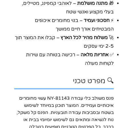
🎁
מתנה מושלמת
– לאוהבי קמפינג, מטיילים,
בעלי מקצוע ואנשי שטח
⚡
חסכוני ועמיד
– בנוי מחומרים איכוtiים
המבטיחים אורך חיים ממושך
🚀
משלוח מהיר לכל הארץ
– קבלו את המוצר תוך
2-5 ימי עסקים
✅
אחריות מלאה
– רכישה בטוחה עם שירות
לקוחות מעולה
🔍 מפרט טכני
פנס משולב כלי עבודה NY-81143 עשוי מחומרים
איכותיים ועמידים. המוצר תוכנן במיוחד לשימוש
בשטח ובסביבות עבודה תובעניות. הפנס קל משקל,
נוח לנשיאה ומתאים גם לשימוש יומיומי בבית או
ברכב. כל הפרטים הטכניים מופיעים בטבלה