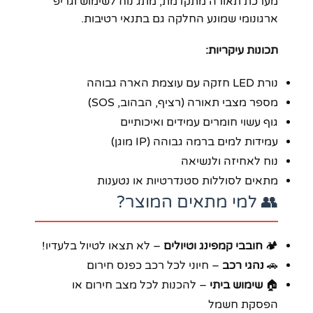
מערכת תאורה מתקדמת, מתג נוח לשימוש וגריפ
ארגונומי שמונע החלקה גם בתנאי רטיבות.
תכונות עיקריות:
נורת LED חזקה עם עוצמת הארה גבוהה
מספר מצבי תאורה (רציף, הבהוב, SOS)
גוף עשוי חומרים עמידים ואיכותיים
עמידות למים ברמה גבוהה (IP מוגן)
נוח לאחיזה ולנשיאה
מתאים לסוללות סטנדרטיות או נטענות
👥 למי מתאים המוצר?
🏕️
חובבי קמפינג וטיולים
– לא תצאו לטיול בלעדיו!
🚗
נהגי רכב
– חיוני לכל רכב כפנס חירום
🏠
שימוש ביתי
– להכנות לכל מצב חירום או
הפסקת חשמל