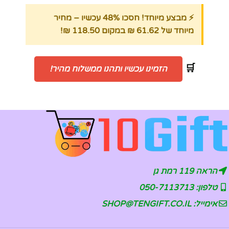
⚡ מבצע מיוחד! חסכו 48% עכשיו – מחיר
מיוחד של 61.62 ₪ במקום 118.50 ₪!
🛒
הזמינו עכשיו ותהנו ממשלוח מהיר!
הראה 119 רמת גן
טלפון: 050-7113713
אימייל: SHOP@TENGIFT.CO.IL