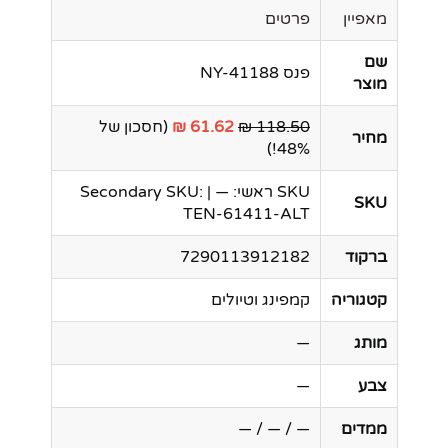
מאפיין
פרטים
שם
פנס NY-41188
מוצר
118.50 ₪
61.62 ₪
(חסכון של
מחיר
48%!)
SKU ראשי: — | Secondary SKU:
SKU
TEN-61411-ALT
ברקוד
7290113912182
קטגוריה
קמפינג וטיולים
מותג
—
צבע
—
ממדים
— / — / —