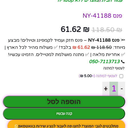
עמוד הבית
/
מוצרים ללא קטגוריה
פנס NY-41188
61.62
₪
118.50
₪
🔦
פנס NY-41188
– פנס חזק ועמיד לקמפינג וטיולים! מבצע
מיוחד:
118.50 ₪
61.62 ₪
בלבד! ✅ משלוח מהיר לכל הארץ |
✅ אחריות מלאה | ✅ מתנה מושלמת למטיילים. הזמינו עכשיו!
050-7113713
📞
לעטוף למתנה
לעטוף למתנה
(+
5.00
₪
)
+
-
הוספה לסל
קנה עכשיו
מתלבטים לגבי המוצר? לחצו פה לעבור לנציג שירות בוואטסאפ