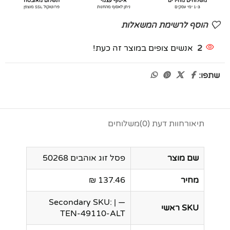
משלוחים מהירים
איסוף עצמי
תשלום מאובטח
1-3 ימי עסקים
ניתן לאסוף מהחנות
פרוטוקול SSL מוצפן
הוסף לרשימת המשאלות
2
אנשים צופים במוצר זה כעת!
שתפו:
תיאור
חוות דעת (0)
משלוחים
שם מוצר
פסל זוג אוהבים 50268
מחיר
137.46 ₪
— | Secondary SKU:
SKU ראשי
TEN-49110-ALT