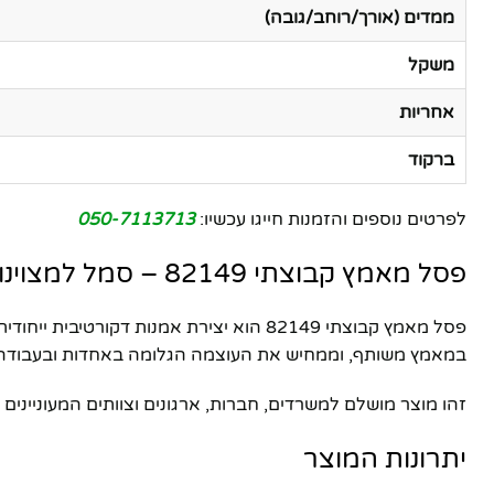
ממדים (אורך/רוחב/גובה)
משקל
אחריות
ברקוד
לפרטים נוספים והזמנות חייגו עכשיו:
050-7113713
פסל מאמץ קבוצתי 82149 – סמל למצוינות, עבודת צוות והצלחה משותפת
פסל מאמץ קבוצתי 82149 הוא יצירת אמנו
במאמץ משותף, וממחיש את העוצמה הגלומה באחדות ובעבודה 
זהו מוצר מושלם למשרדים, חברות, ארגונים וצוותים המעוניינ
יתרונות המוצר