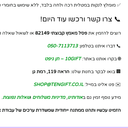
✅ מומלץ לנקות במטלית רכה ולחה בלבד, ללא שימוש בחומרי ניק
📞 צרו קשר ורכשו עוד היום!
רוצים להזמין את
פסל מאמץ קבוצתי 82149
או לשאול שאלה נ
📞 דברו איתנו בטלפון:
050-7113713
🌐 בקרו אותנו באתר:
10GIFT – תן גיפט
🏢 בואו לבקר בחנות שלנו:
הראה 119, רמת גן
✉️ פנו אלינו במייל:
SHOP@TENGIFT.CO.IL
מידע נוסף זמין גם ב
אודותינו
,
מדיניות משלוחים
ו
שאלות נפוצות
.
הזמינו עכשיו ותהנו ממתנה ייחודית שמשדרת ערכים של עבודת 