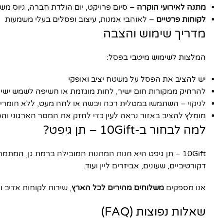
מתנה לאירועי הוקרה
– סיום פרויקט, יום הולדת חברה, גיוס משא
לקוחות פרטיים
– לאוהבי אמנות, עיצוב ופסלים בעלי משמעות
מדריך שימוש והצבה
המלצות לשימוש מיטבי בפסל:
יש להציב את הפסל על משטח יציב ואופקי
להרחיק ממקורות חום ישיר, לחות מוגזמת או חשיפה לשמש ישי
לניקוי – השתמשו במטלית רכה ויבשה או לחה מעט, ללא חומרי נ
מומלץ להציב באזור נראה לעין כדי לחזק את המסר הארגוני וה
למה לבחור ב-10Gift – תן גיפט?
10Gift – תן גיפט היא חנות המתנות המובילה ברמת גן, המתמחה במוצרים איכוtiים, ייחודיים ומרשימים למגוון אירועים וצרכים. אנו מציעים מבחר עשיר של
דקורטיביים, שעונים, אביזרים ליין ועוד.
אנו מספקים
משלוחים מהירים לכל הארץ
, שירות לקוחות אדיב 
שאלות נפוצות (FAQ)