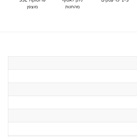
1-3 ימי עסקים
ניתן לאסוף
פרוטוקול SSL
מהחנות
מוצפן