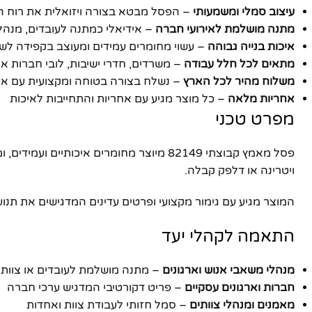
עיצוב סמלי ומשמעותי
– הפסל מבטא בצורה ויזואלית את רוח 
מתנה מושלמת לאירועי חברה
– אידיאלי כמתנה לעובדים, מנהלי
איכות בנייה גבוהה
– עשוי מחומרים עמידים ומעוצב בקפידה לש
מתאים לכל חלל עבודה
– משרדים, חדרי ישיבות, לובי חברות או
משלוח מהיר לכל הארץ
– נשלח בצורה בטוחה ומקצועית עם אר
אחריות מלאה
– כל מוצר מגיע עם אחריות והתחייבות לאיכות
מפרט טכני
פייסבוק
פסל מאמץ קבוצתי 82149 מיוצר מחומרים 
ויטרינה או דלפק קבלה.
אינסטגרם
המוצר מגיע עם גימור מקצועי ופרטים עדינים המדגישים את תנו
יוטיוב
התאמה לקהלי יעד
מנהלי משאבי אנוש וארגונים
– מתנה מושלמת לעובדים או צוותי
חברות וארגונים עסקיים
– פריט דקורטיבי המדגיש ערכי חברה
מאמנים ומנהלי צוותים
– סמל חזותי לעבודת צוות ואחדות