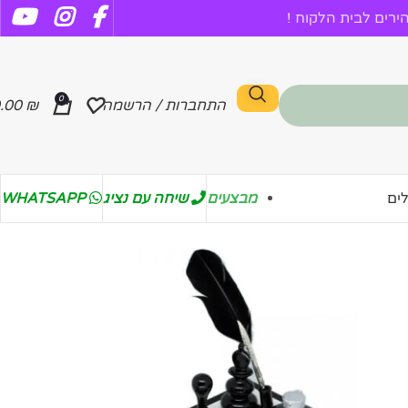
רים לבית הלקוח !
0
התחברות / הרשמה
₪
.00
מבצעים
שיחה עם נציג
WHATSAPP
ים