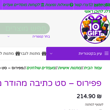
ניזלטר
צרו קשר
שאלות נפוצות
לקוחות מוסדיים וועדים
דלג לניווט
דלג לתוכן ראשי
בחר קטגוריה
עיון בקטגוריות
מתנות לגבר
מתנות ל
עמוד הבית
/
מתנות אישיות
/
מעמדים שולחנים
/
פפירוס – סט 
פפירוס – סט כתיבה מהודר 
214.90
₪
לעטוף למתנה