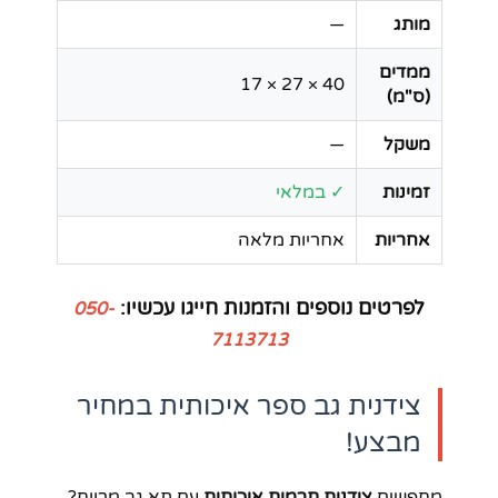
מותג
—
ממדים
40 × 27 × 17
(ס"מ)
משקל
—
זמינות
✓ במלאי
אחריות
אחריות מלאה
לפרטים נוספים והזמנות חייגו עכשיו:
050-
7113713
צידנית גב ספר איכותית במחיר
מבצע!
מחפשים
צידנית תרמית איכותית
עם תא גב מרווח?