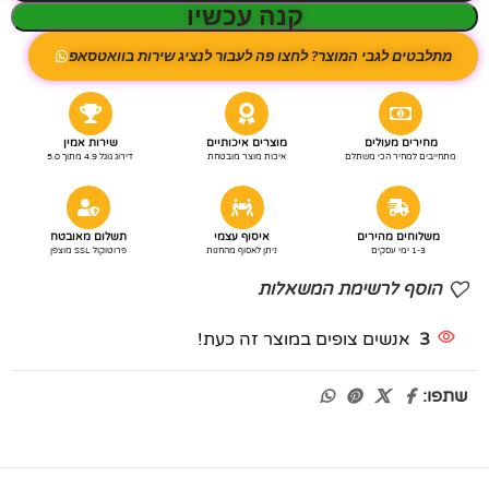
קנה עכשיו
מתלבטים לגבי המוצר? לחצו פה לעבור לנציג שירות בוואטסאפ
מחירים מעולים
מוצרים איכותיים
שירות אמין
מתחייבים למחיר הכי משתלם
איכות מוצר מובטחת
דירוג גוגל 4.9 מתוך 5.0
משלוחים מהירים
איסוף עצמי
תשלום מאובטח
1-3 ימי עסקים
ניתן לאסוף מהחנות
פרוטוקול SSL מוצפן
הוסף לרשימת המשאלות
3
אנשים צופים במוצר זה כעת!
שתפו: