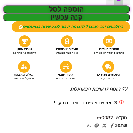
הוספה לסל
קנה עכשיו
מתלבטים לגבי המוצר? לחצו פה לעבור לנציג שירות בוואטסאפ
מחירים מעולים
מוצרים איכותיים
שירות אמין
מתחייבים למחיר הכי משתלם
איכות מוצר מובטחת
דירוג גוגל 4.9 מתוך 5.0
משלוחים מהירים
איסוף עצמי
תשלום מאובטח
1-3 ימי עסקים
ניתן לאסוף מהחנות
פרוטוקול SSL מוצפן
הוסף לרשימת המשאלות
3
אנשים צופים במוצר זה כעת!
מק"ט:
m0987
שתפו: