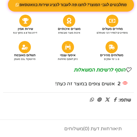
מתלבטים לגבי המוצר? לחצו פה לעבור לנציג שירות בוואטסאפ
מחירים מעולים
מוצרים איכותיים
שירות אמין
מתחייבים למחיר הכי משתלם
איכות מוצר מובטחת
דירוג גוגל 4.9 מתוך 5.0
משלוחים מהירים
איסוף עצמי
תשלום מאובטח
1-3 ימי עסקים
ניתן לאסוף מהחנות
פרוטוקול SSL מוצפן
הוסף לרשימת המשאלות
2
אנשים צופים במוצר זה כעת!
שתפו:
תיאור
חוות דעת (0)
משלוחים